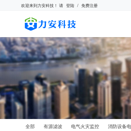
欢迎来到
力安科技
！
请
登陆
/
免费注册
全部
有源滤波
电气火灾监控
消防设备